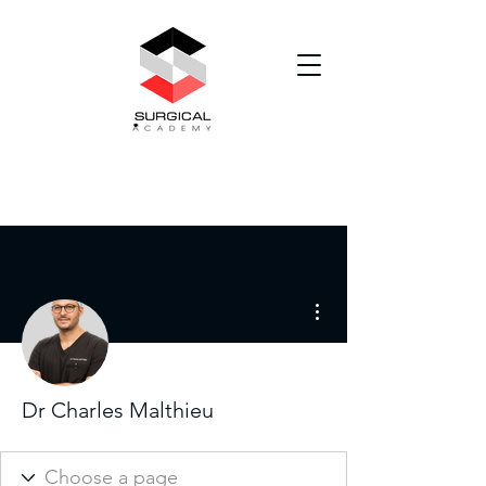
Plus d'actions
Dr Charles Malthieu