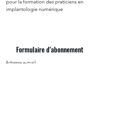
pour la formation des praticiens en 
implantologie numérique
Formulaire d’abonnement
Envoyer
contact@siacademy.fr
80 Impasse Saint-Martin Pertuis 84120
04 90 09 20 20